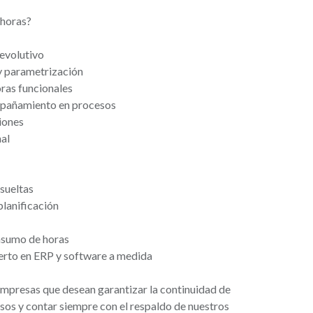
 horas?
evolutivo
y parametrización
ras funcionales
mpañamiento en procesos
iones
nal
sueltas
 planificación
nsumo de horas
erto en ERP y software a medida
empresas que desean garantizar la continuidad de
sos y contar siempre con el respaldo de nuestros